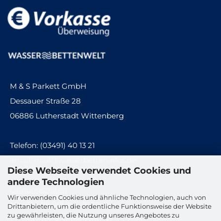
M & S Parkett GmbH
Dessauer Straße 28
06886 Lutherstadt Wittenberg
Telefon: (03491) 40 13 21
email:
mail@wasserbetteninfos.de
Diese Webseite verwendet Cookies und
andere Technologien
Öffnungszeiten
Wir verwenden Cookies und ähnliche Technologien, auch von
Mo.-Fr. : 08:00Uhr - 16:30Uhr
Drittanbietern, um die ordentliche Funktionsweise der Website
zu gewährleisten, die Nutzung unseres Angebotes zu
Sa. : nach Vereinbarung