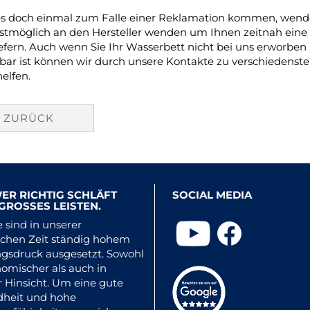
 es doch einmal zum Falle einer Reklamation kommen, wenden
lstmöglich an den Hersteller wenden um Ihnen zeitnah eine 
iefern. Auch wenn Sie Ihr Wasserbett nicht bei uns erworben
bar ist können wir durch unsere Kontakte zu verschiedensten
elfen.
ZURÜCK
ER RICHTIG SCHLÄFT
SOCIAL MEDIA
GROSSES LEISTEN.
le sind in unserer
schen Zeit ständig hohem
ngsdruck ausgesetzt. Sowohl
nomischer als auch in
r Hinsicht. Um eine gute
heit und hohe