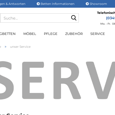
gen & Antworten
Betten Informationen
Showroom
Telefonisch
Suche...
(0349
Mo. - Fr. 0
GBETTEN
MÖBEL
PFLEGE
ZUBEHÖR
SERVICE
»
e
unser Service