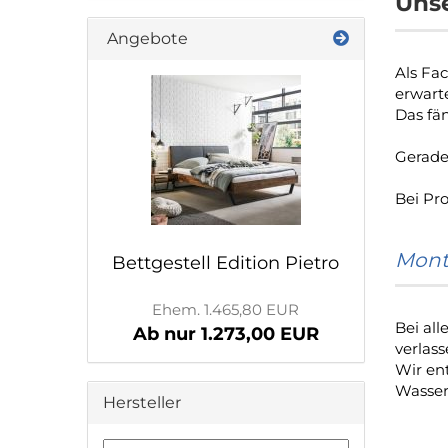
Unse
Angebote
Als Fa
erwart
Das fän
Gerade
Bei Pr
Mont
Bettgestell Edition Pietro
Ehem. 1.465,80 EUR
Bei al
Ab nur 1.273,00 EUR
verlass
Wir ent
Wasser
Hersteller