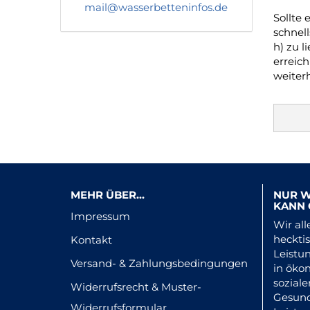
mail@wasserbetteninfos.de
Sollte
schnel
h) zu l
erreich
weiterh
MEHR ÜBER...
NUR W
KANN 
Impressum
​Wir al
heckti
Kontakt
Leistu
Versand- & Zahlungsbedingungen
in öko
soziale
Widerrufsrecht & Muster-
Gesund
Widerrufsformular