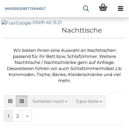
03491 40 13 21
Nachttische
Wir bieten ihnen eine Auswahl an Nachttischen
passend für ihr Bett bzw. Schlafzimmer. Weitere
Nachttische / Nachtschränke gern auf Anfrage.
Desweiteren führen wir auch Schlafzimmermöbel z.b.
Kommoden, Tische, Bänke, Kleiderschränke und viel
mehr.
Sortieren nach
pro Seite
Sortieren nach
5 pro Seite
1
2
»