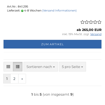
Art.Nr.: 841.295
Lieferzeit:
4-8 Wochen
(Versand Informationen)
ab 265,00 EUR
inkl. 19% MwSt. zzgl.
Versand
ZUM ARTIKEL
Sortieren nach
pro Seite
Sortieren nach
5 pro Seite
1
2
»
1
bis
5
(von insgesamt
9
)